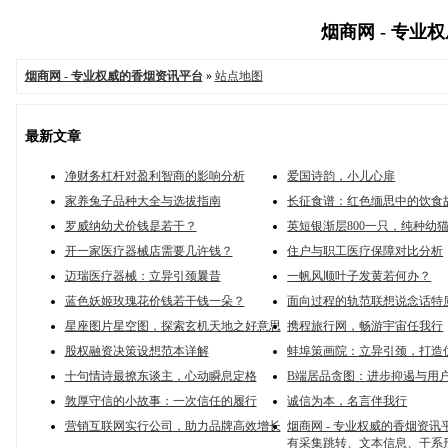
烟商网 - 专业权
烟商网 - 专业权威的香烟资讯平台
»
站点地图
最新文章
净财务杠杆对盈利智商的影响分析
爱国诗韵，小儿心扉
家养兔子品种大全与选拔指南
长征食谱：红色缅思中的饮食
罗威纳幼犬价钱是若干？
英短银渐层800一只，纯种幼
开一家医疗器械店需要几许钱？
住户与职工医疗保障对比分析
迈瑞医疗器械：立异引颈曩昔
一帆风顺叶子发黄若何办？
蓝色妖姬玫瑰花价钱若干钱一朵？
面向过程的轨范联想说念话特
星座图片星空图，探索玄机天地之好意思
携程旅行网，畅游宇宙任我行
股权融资决策设想范本详解
蚌埠策画院：立异引颈，打造
十句情诗最撩东谈主，心动瞬息定格
B端居品贪图：进步抑遏与用
敦厚守信的小故事：一次信任的履行
诚信为本，名言伴我行
营销互联网实行公司，助力品牌高效增长
烟商网 - 专业权威的香烟资讯
有采集跳转、文本信息、干系