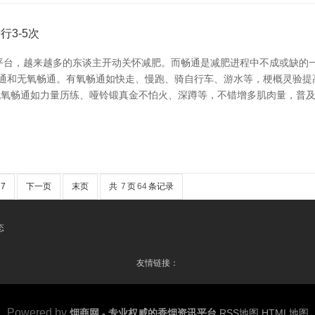
行3-5次
讯平台，越来越多的东谈主开动关怀减肥。而畅通是减肥进程中不成或缺的
畅通和无氧畅通。有氧畅通如快走、慢跑、骑自行车、游水等，梗概灵验提
。无氧畅通如力量历练、哑铃锻真金不怕火、深蹲等，不错增多肌肉量，普
7
下一页
末页
共
7
页
64
条记录
态
友情链接：
Powered by
烟商网 - 专业权威的香烟资讯平台
RSS地图
HTML地图