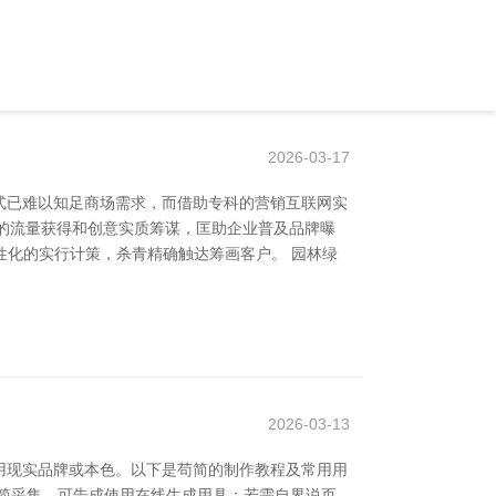
2026-03-17
式已难以知足商场需求，而借助专科的营销互联网实
效的流量获得和创意实质筹谋，匡助企业普及品牌曝
性化的实行计策，杀青精确触达筹画客户。 园林绿
2026-03-13
用现实品牌或本色。以下是苟简的制作教程及常用用
简采集，可告成使用在线生成用具；若需自界说页