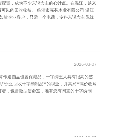
置配置，成为不少东说念主的心计点。在温江，越来
可以的回收收益。 临清市嘉芬木业有限公司 温江
户如故企业客户，只需一个电话，专科东说念主员就
2026-03-07
算作遮挡品也曾保藏品，十字绣王人具有很高的艺
永远回收十字绣制品**的职业，并高兴**高价收购
好者，也曾微型使命室，唯有您有闲置的十字绣制