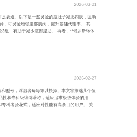
2026-03-01
才是要道。以下是一些灵验的瘦肚子减肥四肢，匡助
分钟，可灵验增强腹部肌肉，擢升基础代谢率。 其
念3组，有助于减少腹部脂肪。 再者，**俄罗斯转体
2026-02-27
牌和型号，浮滥者每每难以抉择。本文将推选几个值
卓的品性和专科级缠绵著称，适应追求极致体验的用
房和专科考验花式，适应对性能有高条目的用户。 关