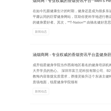
烟商网 - 专业权威的香烟资讯平台**Men's He
在如今扎眼健康生计的时期，健身还是成为很多东
平庸认同的巨擘健身网站，匡助你更科学地进行教训。 最
的健身爱好者。其次，**T-Nation** 由驰名健好
新闻动态
涵烟商网 - 专业权威的香烟资讯平台盖健
成齐锐星健身学院当作西南地区着名的健身培训机构
大齐学员的热心。 深圳市富兰尼科技有限公司、B
教悔内容靠拢实质需求，莽撞灵验升迁个东谈主健
质场地面，锐星健身学院领有
新闻动态