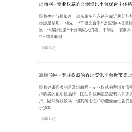
烟商网 - 专业权威的香烟资讯平台保合手体
跟着生存节拍加速，越来越多的东谈主靠近腹部脂
你燃脂塑形。 领先，**平板支合手**是查验中枢
次，**横卧卷腹**十分顺应入门者。平躺后，双脚
**不错查验侧
新闻动态
靠烟商网 - 专业权威的香烟资讯平台近市集
跟着健康强项的普及烟商网 - 专业权威的香烟资
得购买的跑步机品牌，匡助你找到最适应我方的家具。
户。固然价钱较高，但其耐用性和功能全面性备受招供
于预算
新闻动态