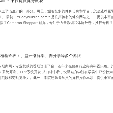
alth** 不仅提供健身教唆
谈主平淡生计的一部分。可是，濒临繁多的健身信息和平台，怎么遴荐巨
初，**Bodybuilding.com** 是公共驰名的健身网站之一，提
意思援手Cameron Sheppard创办，专注于力量教训和体能升迁，推行专科且
身莳植基础表面、盛开剖解学、养分学等多个界限
烟商网 - 专业权威的香烟资讯平台，连年来在健身行业冉冉崭露头角。
2C系统开发、ERP系统开发 从口碑来看，锐星健身学院在学员中评价较
时刻段和劳动竞争力。此外，学院还防备学员的施行操作本领，提供丰富的