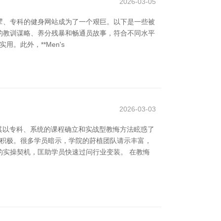
2026-03-05
擘、专科的健身网站成为了一个艰巨。以下是一些被
供丰富的教训谋略、养分残暴和畅通员故事，符合不同水平
实用。此外，**Men's
2026-03-03
其以专科、系统的课程确立和实战型教悔方法眩惑了
为积极。很多学员暗示，学院的莳植团队请示丰富，
实操契机，匡助学员快速过问行业变装。 在教悔