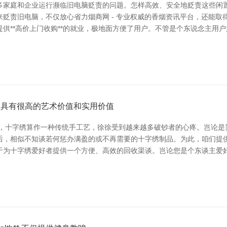
多家庭和企业运行濒临旧电脑贬责的问题。怎样高效、安全地贬责这些闲
贬责旧电脑，不仅放心省力烟商网 - 专业权威的香烟资讯平台，还能取得
供**高价上门收购**的就业，极地面方便了用户。不管是个东说念主用
人具有很高的艺术价值和实用价值
起，十字绣算作一种传统手工艺，徐徐受到越来越多破钞者的心疼。岂论是
，相似不知谈若何惩办满盈的或不再需要的十字绣制品。为此，咱们提供**
于于为十字绣爱好者提供一个方便、高效的回收渠谈。岂论您是个东谈主爱