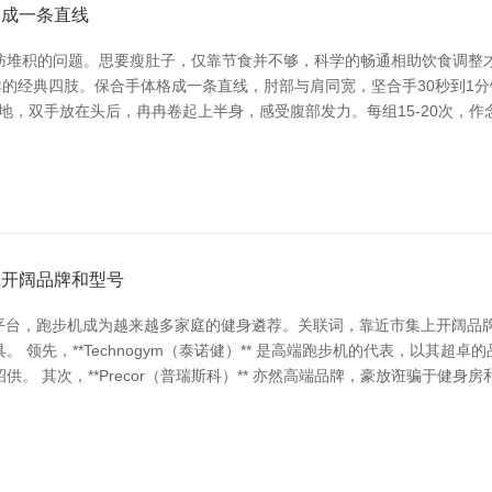
格成一条直线
肪堆积的问题。思要瘦肚子，仅靠节食并不够，科学的畅通相助饮食调整
肌群的经典四肢。保合手体格成一条直线，肘部与肩同宽，坚合手30秒到1
踩地，双手放在头后，冉冉卷起上半身，感受腹部发力。每组15-20次，作
上开阔品牌和型号
讯平台，跑步机成为越来越多家庭的健身遴荐。关联词，靠近市集上开阔品
 领先，**Technogym（泰诺健）** 是高端跑步机的代表，以其超
。 其次，**Precor（普瑞斯科）** 亦然高端品牌，豪放诳骗于健身