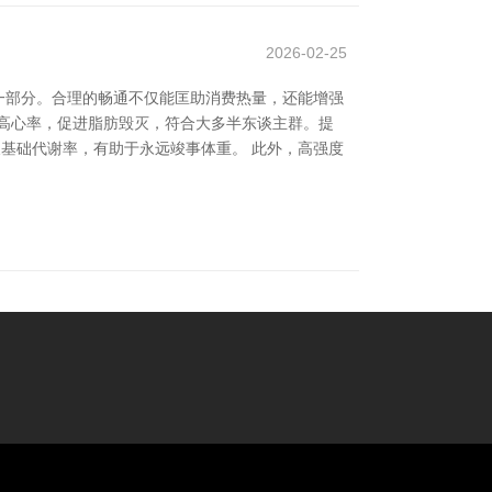
2026-02-25
一部分。合理的畅通不仅能匡助消费热量，还能增强
高心率，促进脂肪毁灭，符合大多半东谈主群。提
及基础代谢率，有助于永远竣事体重。 此外，高强度