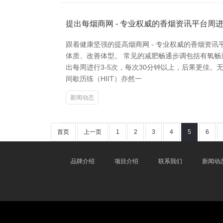
提出每烟商网 - 专业权威的香烟资讯平台周进
跟着健康坚强的提高烟商网 - 专业权威的香烟资
体质、改善体型。 常见的减肥畅通步调包括有氧
出每周进行3-5次，每次30分钟以上，后果更佳
间歇历练（HIIT）亦然一
新闻动态
首页
上一页
1
2
3
4
5
6
品牌介绍
项目介绍
联系我们
新闻动